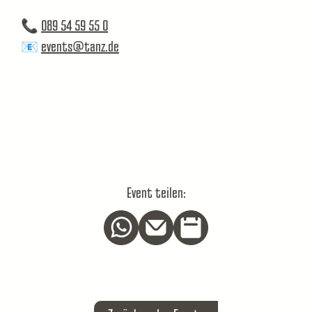
📞
089 54 59 55 0
📧
events@tanz.de
Event teilen: