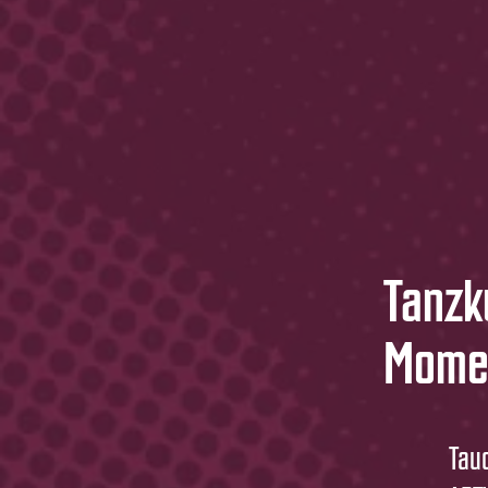
Tanzk
Momen
Tau