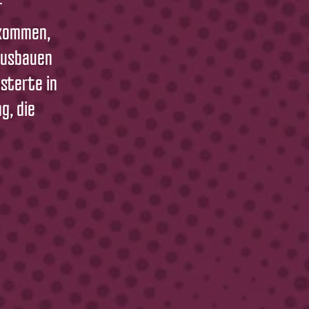
r
lkommen,
 ausbauen
sterte in
g, die