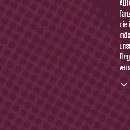
ADT
Tan
die
möc
uns
Ele
ver