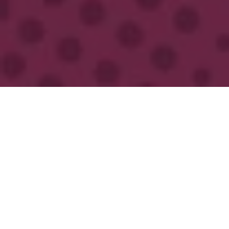
WEST COAST SWING, DIREKT ZU:
EINSTEIGERKURS
WEST COAST SWING CLUB
FAQ
West Coast Swing
GUTSCHEIN
Einsteigerkurs
Mit West Coast Swing startest du in ein Tanzabenteuer,