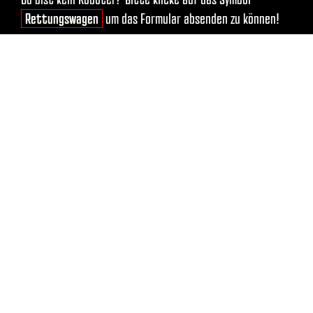
TWS COMMUNITY
DATENSCHUTZERKLÄRUNG
IMPRESSUM
AGB
VERTRAG KÜNDIGEN
VERTRAG WIDERRUFEN
TANZKURS MÜNCHEN
TANZKURS JUGENDLICHE MÜNCHEN
TANZKURS PAARE MÜNCHEN