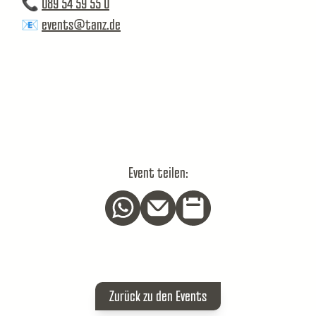
📞
089 54 59 55 0
📧
events@tanz.de
Event teilen:
Zurück zu den Events