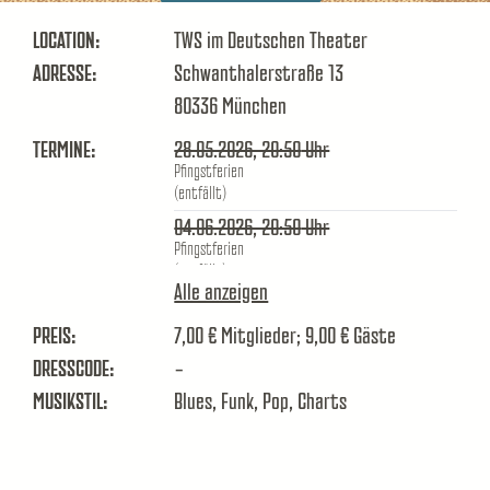
LOCATION:
TWS im Deutschen Theater
ADRESSE:
Schwanthalerstraße 13
80336
München
TERMINE:
28.05.2026, 20:50
Uhr
Pfingstferien
(entfällt)
04.06.2026, 20:50
Uhr
Pfingstferien
(entfällt)
Alle anzeigen
11.06.2026, 20:50
Uhr
PREIS:
7,00 € Mitglieder; 9,00 € Gäste
18.06.2026, 20:50
Uhr
DRESSCODE:
-
25.06.2026, 20:50
Uhr
MUSIKSTIL:
Blues, Funk, Pop, Charts
02.07.2026, 20:50
Uhr
09.07.2026, 20:50
Uhr
16.07.2026, 20:50
Uhr